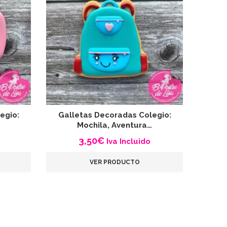
egio:
Galletas Decoradas Colegio:
Gallet
Mochila, Aventura…
3,50
€
Iva Incluido
VER PRODUCTO