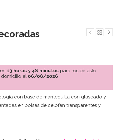
Decoradas
 en
13 horas y 48 minutos
para recibir este
 domicilio el
06/08/2026
ología con base de mantequilla con glaseado y
sentadas en bolsas de celofán transparentes y