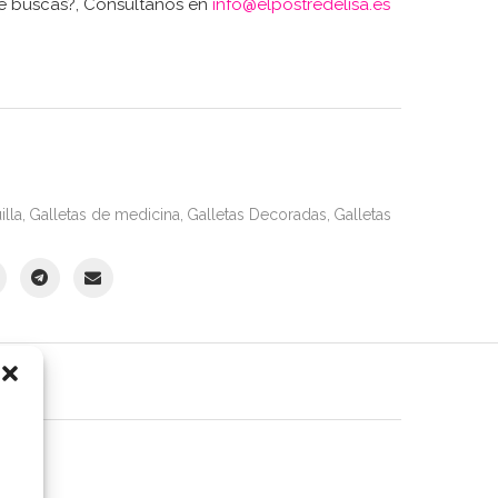
ue buscas?, Consúltanos en
info@elpostredelisa.es
illa
,
Galletas de medicina
,
Galletas Decoradas
,
Galletas
S (0)