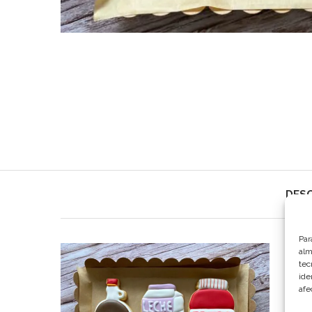
DESC
Par
alm
tec
ide
afe