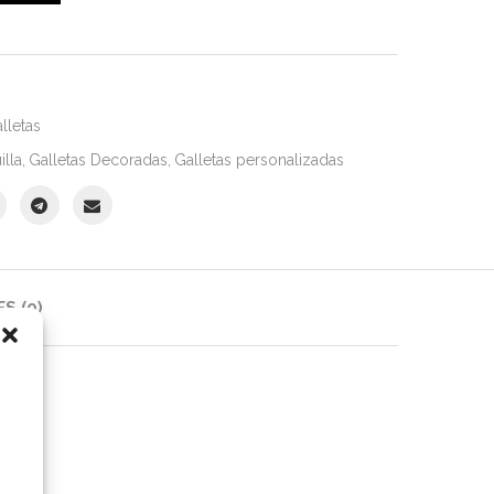
lletas
illa
,
Galletas Decoradas
,
Galletas personalizadas
S (0)