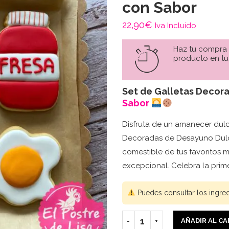
con Sabor
22,90
€
Iva Incluido
Haz tu compra
producto en tu
Set de Galletas Decor
Sabor
Disfruta de un amanecer dul
Decoradas de Desayuno Dulce
comestible de tus favoritos 
excepcional. Celebra la prime
Puedes consultar los ingre
AÑADIR AL C