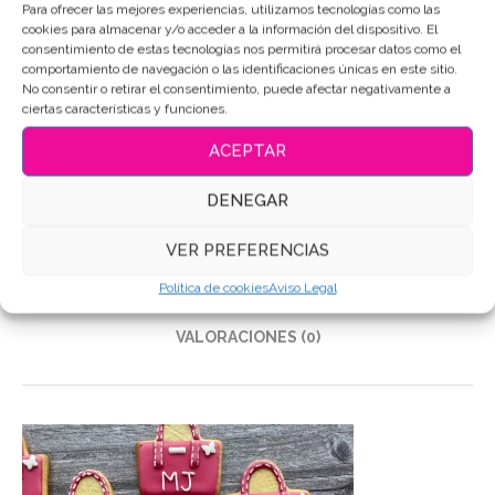
Para ofrecer las mejores experiencias, utilizamos tecnologías como las
cookies para almacenar y/o acceder a la información del dispositivo. El
consentimiento de estas tecnologías nos permitirá procesar datos como el
SKU:
6354
comportamiento de navegación o las identificaciones únicas en este sitio.
Categoría:
Belleza
No consentir o retirar el consentimiento, puede afectar negativamente a
ciertas características y funciones.
Etiquetas:
Galletas de mantequilla
,
Galletas Decoradas
,
Galletas decoradas bolso
,
Galletas personalizadas
ACEPTAR
Compartir
DENEGAR
VER PREFERENCIAS
DESCRIPCIÓN
Política de cookies
Aviso Legal
INFORMACIÓN ADICIONAL
VALORACIONES (0)