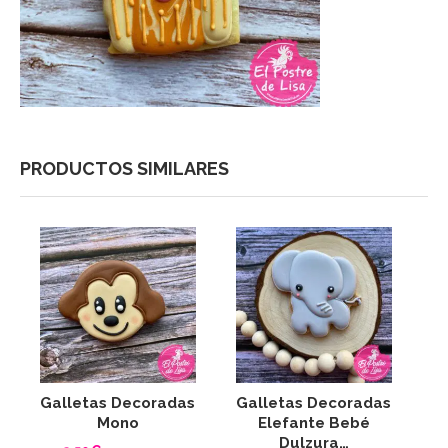
PRODUCTOS SIMILARES
Galletas Decoradas
Galletas Decoradas
G
Mono
Elefante Bebé
Dulzura…