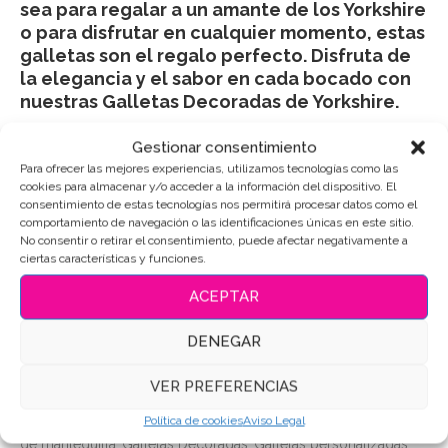
sea para regalar a un amante de los Yorkshire
o para disfrutar en cualquier momento, estas
galletas son el regalo perfecto. Disfruta de
la elegancia y el sabor en cada bocado con
nuestras Galletas Decoradas de Yorkshire.
Gestionar consentimiento
Para ofrecer las mejores experiencias, utilizamos tecnologías como las
cookies para almacenar y/o acceder a la información del dispositivo. El
Puedes consultar los ingredientes
aquí
.
consentimiento de estas tecnologías nos permitirá procesar datos como el
comportamiento de navegación o las identificaciones únicas en este sitio.
No consentir o retirar el consentimiento, puede afectar negativamente a
AÑADIR AL CARRITO
ciertas características y funciones.
ACEPTAR
DENEGAR
SKU:
5819
Categoría:
Animales
VER PREFERENCIAS
Etiquetas:
#AmantesDeLosPerros
,
#GalletasAnimales
,
Política de cookies
Aviso Legal
#galletasdecoradas
,
#SofisticaciónCanina
,
#Yorkshire
,
Galletas
de mantequilla
,
Galletas Decoradas
,
Galletas personalizadas