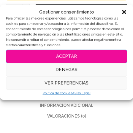
AÑADIR AL CARRITO
Gestionar consentimiento
Para ofrecer las mejores experiencias, utilizamos tecnologías como las
cookies para almacenar y/o acceder a la información del dispositivo. El
consentimiento de estas tecnologías nos permitirá procesar datos como el
comportamiento de navegación o las identificaciones únicas en este sitio.
SKU:
5551
No consentir o retirar el consentimiento, puede afectar negativamente a
ciertas características y funciones.
Categoría:
Profesiones
ACEPTAR
Etiquetas:
Galletas de mantequilla
,
Galletas Decoradas
,
Galletas personalizadas
DENEGAR
Compartir
VER PREFERENCIAS
Política de cookies
Aviso Legal
DESCRIPCIÓN
INFORMACIÓN ADICIONAL
VALORACIONES (0)