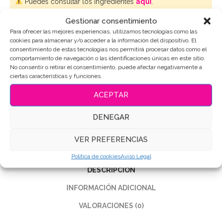
Puedes consultar los ingredientes
aquí
.
Gestionar consentimiento
AÑADIR AL CARRITO
Para ofrecer las mejores experiencias, utilizamos tecnologías como las
cookies para almacenar y/o acceder a la información del dispositivo. El
consentimiento de estas tecnologías nos permitirá procesar datos como el
comportamiento de navegación o las identificaciones únicas en este sitio.
No consentir o retirar el consentimiento, puede afectar negativamente a
ciertas características y funciones.
SKU:
6920
Categorías:
Personajes-Dibujos
,
Harry Potter
ACEPTAR
Etiquetas:
Galletas de Harry Potter
,
Galletas Decoradas
,
Galletas personalizadas
DENEGAR
Compartir
VER PREFERENCIAS
Política de cookies
Aviso Legal
DESCRIPCIÓN
INFORMACIÓN ADICIONAL
VALORACIONES (0)