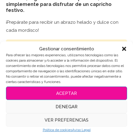
simplemente para disfrutar de un capricho
festivo.
¡Prepárate para recibir un abrazo helado y dulce con
cada mordisco!
Puedes consultar los ingredientes
aquí
.
Gestionar consentimiento
Para ofrecer las mejores experiencias, utilizamos tecnologías como las
cookies para almacenar y/o acceder a la información del dispositivo. El
AÑADIR AL CARRITO
consentimiento de estas tecnologías nos permitirá procesar datos como el
comportamiento de navegación o las identificaciones únicas en este sitio.
No consentir o retirar el consentimiento, puede afectar negativamente a
ciertas características y funciones.
SKU:
3732
ACEPTAR
Categoría:
Navidad
DENEGAR
Etiquetas:
Galletas de mantequilla
,
Galletas de navidad
,
Galletas Decoradas
,
Galletas personalizadas
VER PREFERENCIAS
Compartir
Política de cookies
Aviso Legal