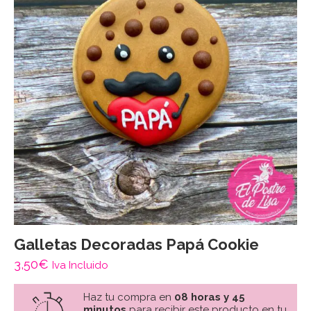
Galletas Decoradas Papá Cookie
3,50
€
Iva Incluido
Haz tu compra en
08 horas y 45
minutos
para recibir este producto en tu