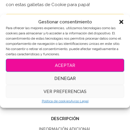
con estas galletas de Cookie para papá!
Puedes consultar los ingredientes
aquí
.
Gestionar consentimiento
Para ofrecer las mejores experiencias, utilizamos tecnologías como las
cookies para almacenar y/o acceder a la información del dispositivo. El
AÑADIR AL CARRITO
consentimiento de estas tecnologías nos permitirá procesar datos como el
comportamiento de navegación o las identificaciones únicas en este sitio.
No consentir o retirar el consentimiento, puede afectar negativamente a
ciertas características y funciones.
SKU:
7067
ACEPTAR
Categoría:
Dia del Padre
DENEGAR
Etiquetas:
Galletas de mantequilla
,
Galletas Decoradas
,
GALLETAS DIA DEL PADRE
,
Galletas personalizadas
VER PREFERENCIAS
Compartir
Política de cookies
Aviso Legal
DESCRIPCIÓN
INFORMACIÓN ADICIONAL