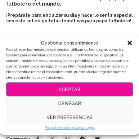
futbolero del mundo.
¡Prepárate para endulzar su día y hacerlo sentir especial
con este set de galletas temáticas para papá futbolero!
Gestionar consentimiento
Puedes consultar los ingredientes
aquí
.
Para ofrecer las mejores experiencias, utilizamos tecnologías como las
cookies para almacenar y/o acceder a la información del dispositivo. El
consentimiento de estas tecnologías nos permitirá procesar datos como el
AÑADIR AL CARRITO
comportamiento de navegación o las identificaciones únicas en este sitio.
No consentir o retirar el consentimiento, puede afectar negativamente a
ciertas características y funciones.
ACEPTAR
SKU:
9677
DENEGAR
Categorías:
Dia del Padre
,
Sets de galletas
Etiquetas:
#DíaDelPadre
,
#GalletaEmotiva
,
#PapáFutbolero
,
VER PREFERENCIAS
#RegaloApasionado
,
#SetGalletasDecoradas
,
Galletas de
mantequilla
,
Galletas Decoradas
,
Galletas personalizadas
Política de cookies
Aviso Legal
Compartir