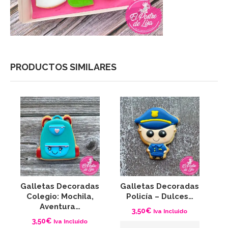
PRODUCTOS SIMILARES
Galletas Decoradas
Galletas Decoradas
S
Colegio: Mochila,
Policía – Dulces…
Aventura…
3,50
€
Iva Incluido
3,50
€
Iva Incluido