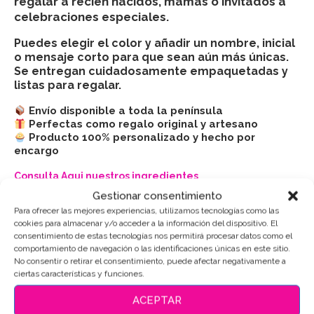
regalar a recién nacidos, mamás o invitados a
celebraciones especiales
.
Puedes elegir el color y añadir un nombre, inicial
o mensaje corto para que sean aún más únicas.
Se entregan cuidadosamente empaquetadas y
listas para regalar.
Envío disponible a toda la península
Perfectas como regalo original y artesano
Producto 100% personalizado y hecho por
encargo
Consulta Aqui nuestros ingredientes
Gestionar consentimiento
Modelo
Con inicial
Sin inicial
Para ofrecer las mejores experiencias, utilizamos tecnologías como las
cookies para almacenar y/o acceder a la información del dispositivo. El
Color
Azul
Rosa
consentimiento de estas tecnologías nos permitirá procesar datos como el
comportamiento de navegación o las identificaciones únicas en este sitio.
No consentir o retirar el consentimiento, puede afectar negativamente a
ciertas características y funciones.
Puedes consultar los ingredientes
aquí
.
ACEPTAR