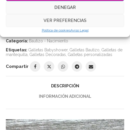
AÑADIR AL CARRITO
DENEGAR
VER PREFERENCIAS
Política de cookies
Aviso Legal
SKU:
3449
Categoría:
Bautizo - Nacimiento
Etiquetas:
Galletas Babyshower
,
Galletas Bautizo
,
Galletas de
mantequilla
,
Galletas Decoradas
,
Galletas personalizadas
Compartir
DESCRIPCIÓN
INFORMACIÓN ADICIONAL