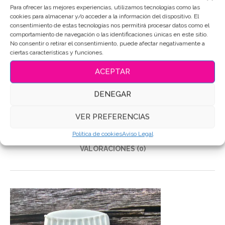
Para ofrecer las mejores experiencias, utilizamos tecnologías como las
cookies para almacenar y/o acceder a la información del dispositivo. El
SKU:
5406
consentimiento de estas tecnologías nos permitirá procesar datos como el
Categoría:
Comida
comportamiento de navegación o las identificaciones únicas en este sitio.
No consentir o retirar el consentimiento, puede afectar negativamente a
Etiquetas:
Galletas de mantequilla
,
Galletas Decoradas
,
ciertas características y funciones.
Galletas personalizadas
ACEPTAR
Compartir
DENEGAR
DESCRIPCIÓN
VER PREFERENCIAS
INFORMACIÓN ADICIONAL
Política de cookies
Aviso Legal
VALORACIONES (0)