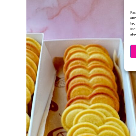
Par
alm
tec
ide
afe