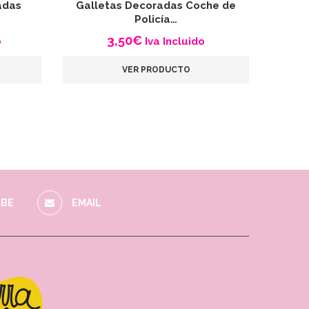
adas
Galletas Decoradas Coche de
Galle
Policía…
3,50
€
o
Iva Incluido
VER PRODUCTO
BE
EMAIL