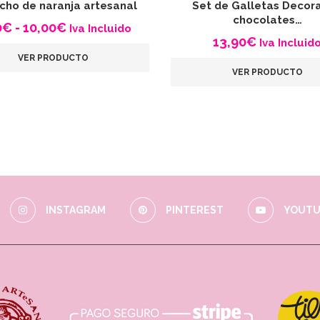
cho de naranja artesanal
Set de Galletas Decor
chocolates…
Rango
0
€
-
10,00
€
Iva Incluido
de
13,90
€
Iva Incluid
precios:
VER PRODUCTO
desde
VER PRODUCTO
4,00€
hasta
10,00€
INSTAGRAM
PINTEREST
YOUTU