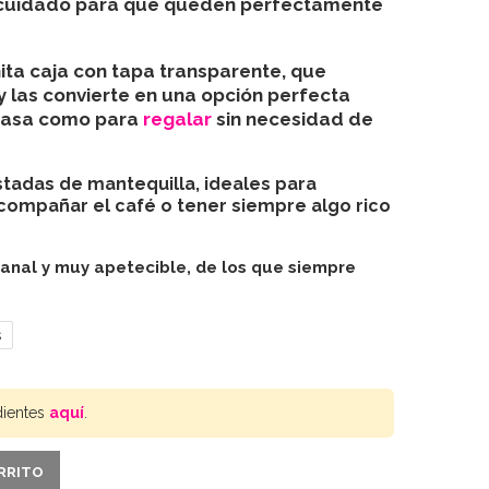
o cuidado para que queden perfectamente
ita caja con tapa transparente
, que
y las convierte en una opción perfecta
 casa como para
regalar
sin necesidad de
ostadas de mantequilla
, ideales para
compañar el café o tener siempre algo rico
sanal y muy apetecible, de los que siempre
s
dientes
aquí
.
ARRITO