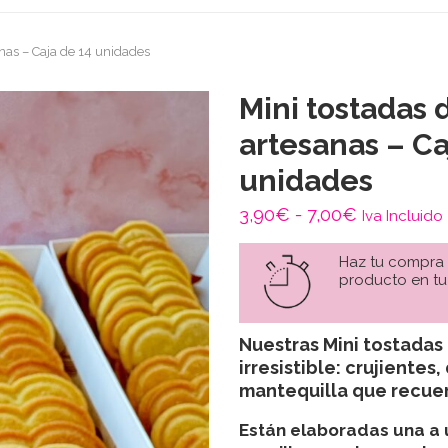
nas – Caja de 14 unidades
Mini tostadas 
artesanas – Ca
unidades
Rango
3,90
€
-
7,00
€
Iva Incluido
de
Haz tu compra
precios:
producto en tu
desde
3,90€
Nuestras M
ini tostadas
irresistible: crujientes
hasta
mantequilla que recuer
7,00€
Están elaboradas
una a 