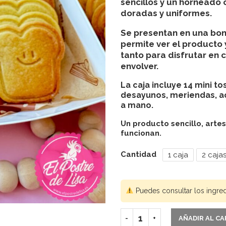
sencillos y un hornead
doradas y uniformes.
Se presentan en una
bon
permite ver el producto 
tanto para disfrutar en
envolver.
La
caja incluye 14 mini t
desayunos, meriendas, a
a mano.
Un producto sencillo, arte
funcionan.
Cantidad
1 caja
2 caja
Puedes consultar los ingre
AÑADIR AL C