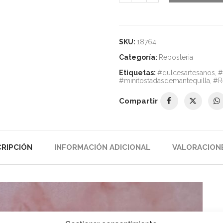
SKU:
18764
Categoría:
Reposteria
Etiquetas:
#dulcesartesanos
,
#
#minitostadasdemantequilla
,
#R
Compartir
RIPCIÓN
INFORMACIÓN ADICIONAL
VALORACIONE