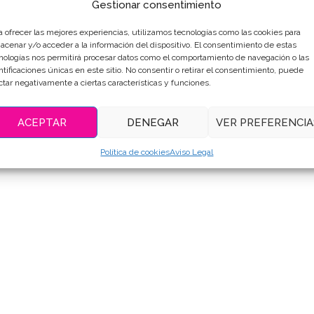
Gestionar consentimiento
Compartir
a ofrecer las mejores experiencias, utilizamos tecnologías como las cookies para
acenar y/o acceder a la información del dispositivo. El consentimiento de estas
nologías nos permitirá procesar datos como el comportamiento de navegación o las
ntificaciones únicas en este sitio. No consentir o retirar el consentimiento, puede
ctar negativamente a ciertas características y funciones.
RIPCIÓN
INFORMACIÓN ADICIONAL
VALORACIONE
ACEPTAR
DENEGAR
VER PREFERENCIA
Política de cookies
Aviso Legal