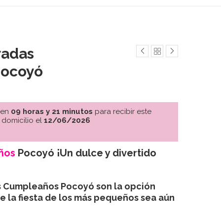
radas
ocoyó
 en
09 horas y 21 minutos
para recibir este
 domicilio el
12/06/2026
ños
Pocoyó ¡Un dulce y divertido
s Cumpleaños Pocoyó son la opción
e la fiesta de los más pequeños sea aún