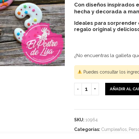
Con diseños inspirados 
hecha y decorada a mano 
Ideales para sorprender
regalo original y delicios
¿No encuentras la galleta q
Puedes consultar los ingre
AÑADIR AL C
SKU:
10964
Categorías:
Cumpleaños
,
Pers
Etiquetas:
Galletas Decoradas
,