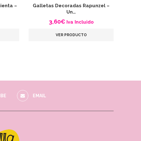
ienta –
Galletas Decoradas Rapunzel –
Galle
Un…
3,60
€
Iva Incluido
VER PRODUCTO
BE
EMAIL