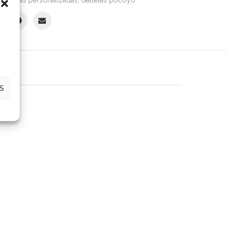
S (0)
S