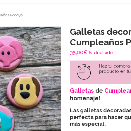
eaños Pocoyó
Galletas deco
Cumpleaños P
35,00
€
Iva Incluido
Haz tu compra
producto en tu
Galletas
de
Cumplea
homenaje!
Las galletas decorada
perfecta para hacer qu
más especial.