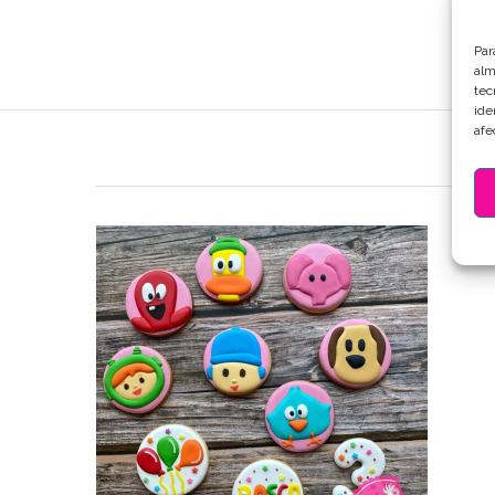
Par
alm
tec
ide
afe
DESC