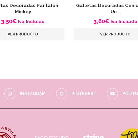
etas Decoradas Pantalón
Galletas Decoradas Cenic
Mickey
Un…
3,50
€
3,60
€
Iva Incluido
Iva Incluido
VER PRODUCTO
VER PRODUCTO
INSTAGRAM
PINTEREST
YOUTU