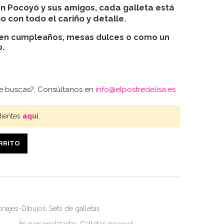
en Pocoyó y sus amigos, cada galleta está
con todo el cariño y detalle.
 en cumpleaños, mesas dulces o como un
o.
ue buscas?, Consúltanos en
info@elpostredelisa.es
dientes
aquí
.
ARRITO
onajes-Dibujos
,
Sets de galletas
Galletas personalizadas
,
Galletas pocoyó