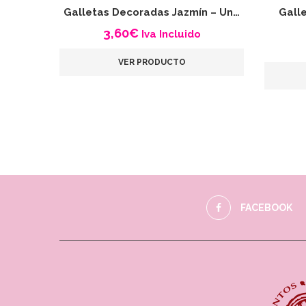
Galletas Decoradas Jazmín – Un…
Gall
3,60
€
Iva Incluido
VER PRODUCTO
FACEBOOK