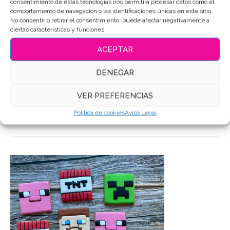
consentimiento de estas tecnologías nos permitirá procesar datos como el
comportamiento de navegación o las identificaciones únicas en este sitio.
Etiquetas:
Galletas de mantequilla
,
Galletas Decoradas
,
No consentir o retirar el consentimiento, puede afectar negativamente a
Galletas personalizadas
ciertas características y funciones.
Compartir
ACEPTAR
DENEGAR
DESCRIPCIÓN
VER PREFERENCIAS
INFORMACIÓN ADICIONAL
Política de cookies
Aviso Legal
VALORACIONES (0)