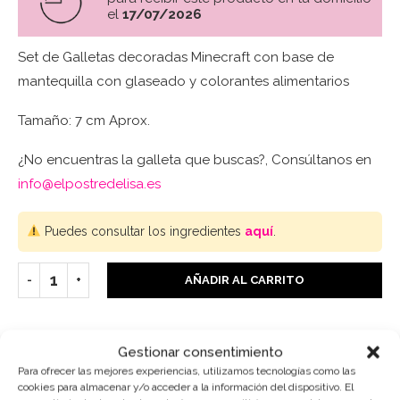
el
17/07/2026
Set de Galletas decoradas Minecraft con base de
mantequilla con glaseado y colorantes alimentarios
Tamaño: 7 cm Aprox.
¿No encuentras la galleta que buscas?, Consúltanos en
info@elpostredelisa.es
Puedes consultar los ingredientes
aquí
.
AÑADIR AL CARRITO
Gestionar consentimiento
SKU:
5790
Para ofrecer las mejores experiencias, utilizamos tecnologías como las
cookies para almacenar y/o acceder a la información del dispositivo. El
Categoría:
Sets de galletas