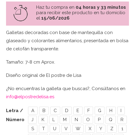
Haz tu compra en
04 horas y 33 minutos
para recibir este producto en tu domicilio
el
15/06/2026
Galletas decoradas con base de mantequilla con
glaseado y colorantes alimentarios, presentada en bolsa
de celofán transparente.
Tamaño: 7-8 cm Aprox.
Diseño original de El postre de Lisa
¿No encuentras la galleta que buscas?, Consúltanos en
info@elpostredelisa.es
Letra /
A
B
C
D
E
F
G
H
I
Número
J
K
L
M
N
O
P
Q
R
S
T
U
V
W
X
Y
Z
1