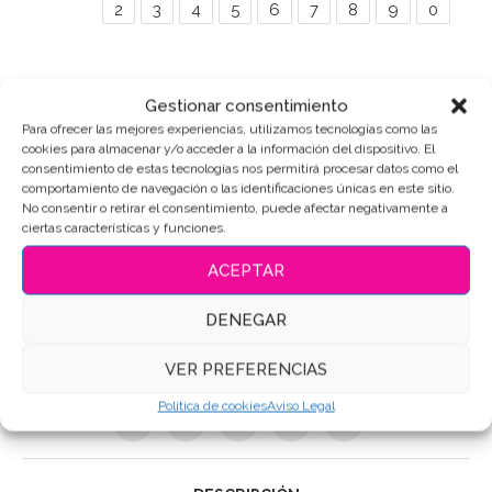
2
3
4
5
6
7
8
9
0
Gestionar consentimiento
Puedes consultar los ingredientes
aquí
.
Para ofrecer las mejores experiencias, utilizamos tecnologías como las
cookies para almacenar y/o acceder a la información del dispositivo. El
consentimiento de estas tecnologías nos permitirá procesar datos como el
AÑADIR AL CARRITO
comportamiento de navegación o las identificaciones únicas en este sitio.
No consentir o retirar el consentimiento, puede afectar negativamente a
ciertas características y funciones.
ACEPTAR
SKU:
5854
DENEGAR
Categorías:
Cumpleaños
,
Letra-Número
Etiquetas:
Galletas de mantequilla
,
Galletas Decoradas
,
VER PREFERENCIAS
Galletas personalizadas
Política de cookies
Aviso Legal
Compartir