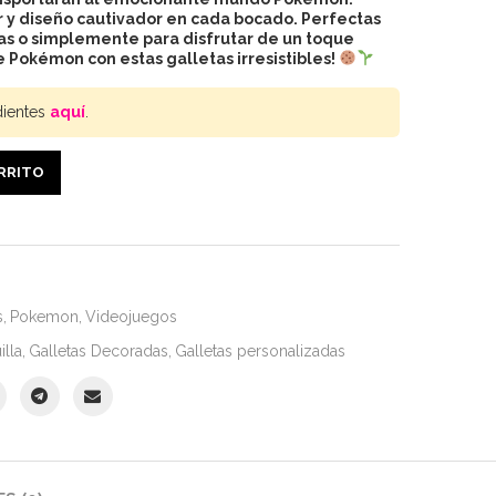
or y diseño cautivador en cada bocado. Perfectas
cas o simplemente para disfrutar de un toque
e Pokémon con estas galletas irresistibles!
dientes
aquí
.
ARRITO
s
,
Pokemon
,
Videojuegos
illa
,
Galletas Decoradas
,
Galletas personalizadas