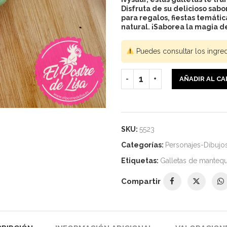
Disfruta de su delicioso sab
para regalos, fiestas temáti
natural. ¡Saborea la magia d
Puedes consultar los ingre
AÑADIR AL C
SKU:
5523
Categorías:
Personajes-Dibujo
Etiquetas:
Galletas de mantequ
Compartir