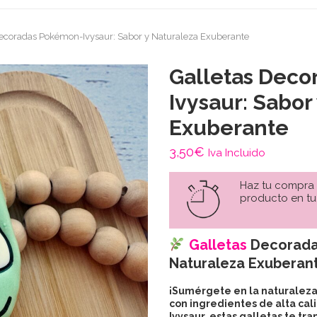
Decoradas Pokémon-Ivysaur: Sabor y Naturaleza Exuberante
Galletas Dec
Ivysaur: Sabor
Exuberante
3,50
€
Iva Incluido
Haz tu compra
producto en tu
Galletas
Decorad
Naturaleza Exuberan
¡Sumérgete en la naturaleza
con ingredientes de alta ca
Ivysaur, estas galletas te 