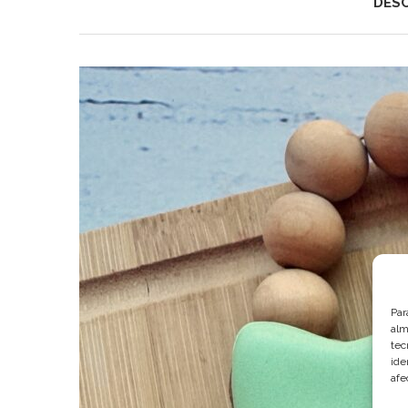
DESC
Par
alm
tec
ide
afe