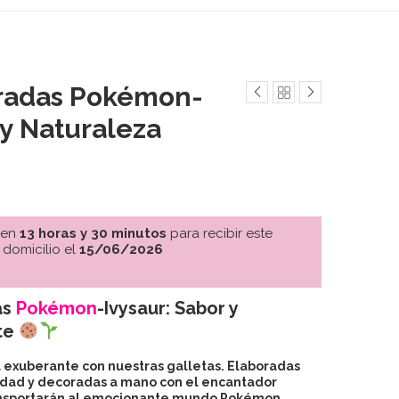
oradas Pokémon-
 y Naturaleza
 en
13 horas y 30 minutos
para recibir este
 domicilio el
15/06/2026
as
Pokémon
-Ivysaur: Sabor y
te
 exuberante con nuestras galletas. Elaboradas
lidad y decoradas a mano con el encantador
transportarán al emocionante mundo Pokémon.