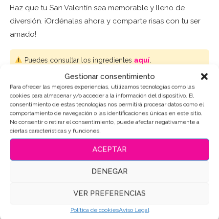
Haz que tu San Valentín sea memorable y lleno de
diversión. ¡Ordénalas ahora y comparte risas con tu ser
amado!
Puedes consultar los ingredientes
aquí
.
Gestionar consentimiento
AÑADIR AL CARRITO
Para ofrecer las mejores experiencias, utilizamos tecnologías como las
cookies para almacenar y/o acceder a la información del dispositivo. El
consentimiento de estas tecnologías nos permitirá procesar datos como el
comportamiento de navegación o las identificaciones únicas en este sitio.
No consentir o retirar el consentimiento, puede afectar negativamente a
ciertas características y funciones.
SKU:
6161
ACEPTAR
Categorías:
Sets de galletas
,
Aniversario-San Valentín
Etiquetas:
Galletas de mantequilla
,
Galletas Decoradas
,
DENEGAR
Galletas decoradas amor
,
Galletas personalizadas
,
Galletas San
Valentin
VER PREFERENCIAS
Compartir
Política de cookies
Aviso Legal