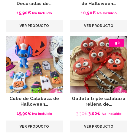
Decoradas de…
de Halloween…
15,90
€
10,90
€
Iva Incluido
Iva Incluido
VER PRODUCTO
VER PRODUCTO
-9%
Cubo de Calabaza de
Galleta triple calabaza
Halloween…
rellena de…
El
El
15,90
€
3,30
€
3,00
€
Iva Incluido
Iva Incluido
precio
precio
VER PRODUCTO
VER PRODUCTO
original
actual