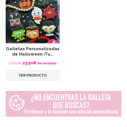
Galletas Personalizadas
de Halloween ¡Tu…
El
El
27,90
€
23,90
€
Iva Incluido
precio
precio
VER PRODUCTO
original
actual
era:
es:
27,90€.
23,90€.