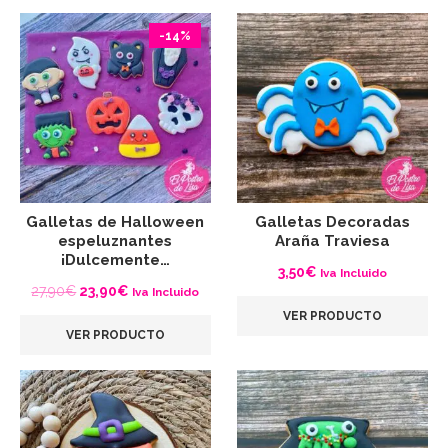
era:
es:
3,30€.
3,00€.
-14%
Galletas de Halloween
Galletas Decoradas
espeluznantes
Araña Traviesa
¡Dulcemente…
3,50
€
Iva Incluido
El
El
27,90
€
23,90
€
Iva Incluido
precio
precio
VER PRODUCTO
VER PRODUCTO
original
actual
era:
es:
27,90€.
23,90€.