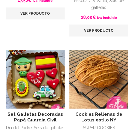
17,50
€
Pascua / S. Santa
,
Sets de
Iva Incluido
galletas
VER PRODUCTO
28,00
€
Iva Incluido
VER PRODUCTO
Set Galletas Decoradas
Cookies Rellenas de
Papá Guardia Civil
Lotus estilo NY
Dia del Padre
,
Sets de galletas
SÚPER COOKIES