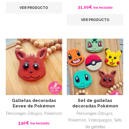
de
21,00
€
Iva Incluido
VER PRODUCTO
precios:
desde
VER PRODUCTO
4,00€
hasta
10,00€
Galletas decoradas
Set de galletas
Eevee de Pokémon
decoradas Pokémon
Personajes-Dibujos
,
Pokemon
Personajes-Dibujos
,
Pokemon
,
Videojuegos
,
Sets
3,50
€
Iva Incluido
de galletas