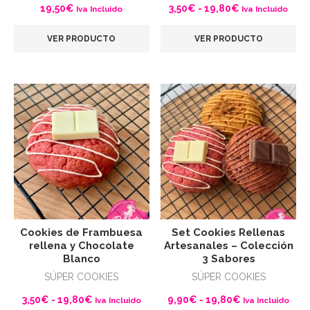
Rango
19,50
€
3,50
€
-
19,80
€
Iva Incluido
Iva Incluido
de
VER PRODUCTO
VER PRODUCTO
precios:
desde
3,50€
hasta
19,80€
Cookies de Frambuesa
Set Cookies Rellenas
rellena y Chocolate
Artesanales – Colección
Blanco
3 Sabores
SÚPER COOKIES
SÚPER COOKIES
Rango
Rango
3,50
€
-
19,80
€
9,90
€
-
19,80
€
Iva Incluido
Iva Incluido