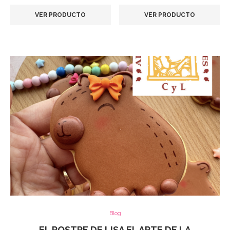
de
de
VER PRODUCTO
precios:
VER PRODUCTO
precios:
desde
desde
3,50€
9,90€
hasta
hasta
19,80€
19,80€
Blog
EL POSTRE DE LISA EL ARTE DE LA