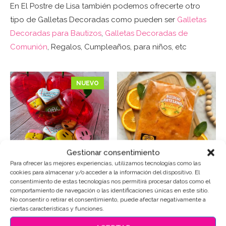
En El Postre de Lisa también podemos ofrecerte otro
tipo de Galletas Decoradas como pueden ser
Galletas
Decoradas para Bautizos
,
Galletas Decoradas de
Comunión
, Regalos, Cumpleaños, para niños, etc
NUEVO
Gestionar consentimiento
Para ofrecer las mejores experiencias, utilizamos tecnologías como las
cookies para almacenar y/o acceder a la información del dispositivo. El
Manzana Galletas Profe
Bizcocho de naranja
consentimiento de estas tecnologías nos permitirá procesar datos como el
– El detalle más dulce
artesanal
comportamiento de navegación o las identificaciones únicas en este sitio.
para decir “gracias”
No consentir o retirar el consentimiento, puede afectar negativamente a
Reposteria
ciertas características y funciones.
Colegio-Profes
,
Sets de
Rango
4,00
€
-
10,00
€
Iva Incluido
galletas