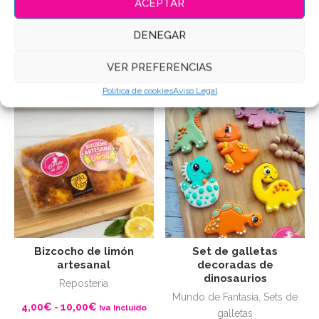
ACEPTAR
de
10,90
€
Iva Incluido
VER PRODUCTO
precios:
DENEGAR
desde
VER PRODUCTO
4,00€
VER PREFERENCIAS
hasta
10,00€
Política de cookies
Aviso Legal
Bizcocho de limón
Set de galletas
artesanal
decoradas de
dinosaurios
Reposteria
Mundo de Fantasía
,
Sets de
Rango
4,00
€
-
10,00
€
Iva Incluido
galletas