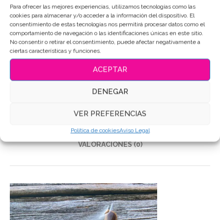
Para ofrecer las mejores experiencias, utilizamos tecnologías como las
cookies para almacenar y/o acceder a la información del dispositivo. El
SKU:
5418
consentimiento de estas tecnologías nos permitirá procesar datos como el
Categoría:
Comida
comportamiento de navegación o las identificaciones únicas en este sitio.
No consentir o retirar el consentimiento, puede afectar negativamente a
Etiquetas:
Galletas de mantequilla
,
Galletas Decoradas
,
ciertas características y funciones.
Galletas personalizadas
ACEPTAR
Compartir
DENEGAR
DESCRIPCIÓN
VER PREFERENCIAS
INFORMACIÓN ADICIONAL
Política de cookies
Aviso Legal
VALORACIONES (0)