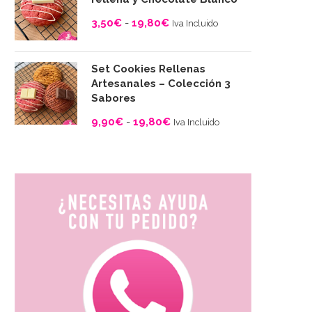
desde
3,50
€
-
19,80
€
Iva Incluido
3,50€
Rango
hasta
de
19,80€
Set Cookies Rellenas
precios:
Artesanales – Colección 3
desde
Sabores
3,50€
9,90
€
-
19,80
€
Iva Incluido
hasta
Rango
19,80€
de
precios:
desde
9,90€
hasta
19,80€