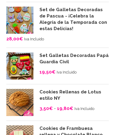
Set de Galletas Decoradas
de Pascua - ¡Celebra la
Alegría de la Temporada con
estas Delicias!
28,00
€
Iva Incluido
Set Galletas Decoradas Papá
Guardia Civil
19,50
€
Iva Incluido
Cookies Rellenas de Lotus
estilo NY
3,50
€
-
19,80
€
Iva Incluido
Rango
de
Cookies de Frambuesa
precios:
rellena y Chocolate Blanco