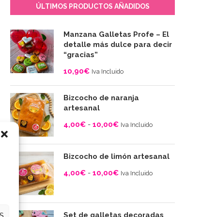
ÚLTIMOS PRODUCTOS AÑADIDOS
Manzana Galletas Profe – El
detalle más dulce para decir
“gracias”
10,90
€
Iva Incluido
Bizcocho de naranja
artesanal
4,00
€
-
10,00
€
Iva Incluido
Rango
de
Bizcocho de limón artesanal
precios:
4,00
€
-
10,00
€
desde
Iva Incluido
4,00€
Rango
hasta
de
10,00€
precios:
Set de galletas decoradas
S