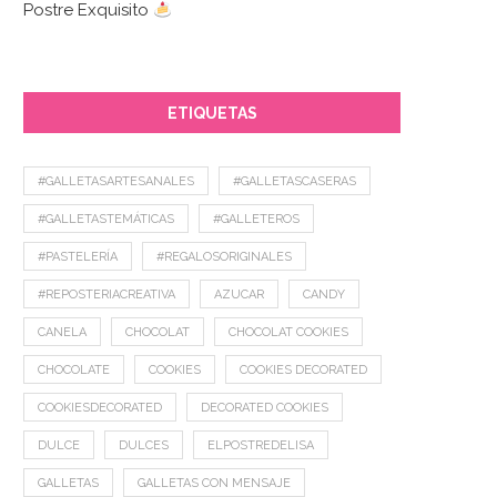
Postre Exquisito
ETIQUETAS
#GALLETASARTESANALES
#GALLETASCASERAS
#GALLETASTEMÁTICAS
#GALLETEROS
#PASTELERÍA
#REGALOSORIGINALES
#REPOSTERIACREATIVA
AZUCAR
CANDY
CANELA
CHOCOLAT
CHOCOLAT COOKIES
CHOCOLATE
COOKIES
COOKIES DECORATED
COOKIESDECORATED
DECORATED COOKIES
DULCE
DULCES
ELPOSTREDELISA
GALLETAS
GALLETAS CON MENSAJE