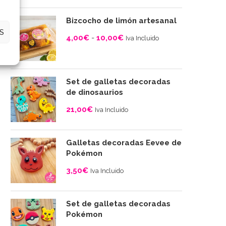
Rango
de
Bizcocho de limón artesanal
precios:
S
4,00
€
-
10,00
€
desde
Iva Incluido
QUESADA DE LISA: UNA DELICIOSA
LA MEJOR RECETA
4,00€
Rango
RECETA CASERA PARA...
BIZCOCHO DE NARANJA
hasta
de
06/08/2023
06/08/2023
10,00€
precios:
Set de galletas decoradas
desde
de dinosaurios
4,00€
21,00
€
Iva Incluido
hasta
10,00€
Galletas decoradas Eevee de
Pokémon
3,50
€
Iva Incluido
Set de galletas decoradas
Pokémon