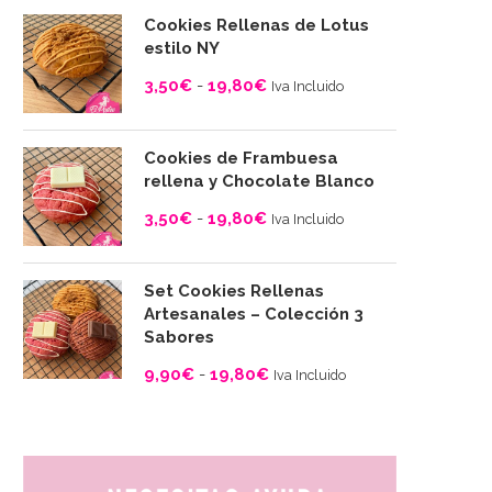
Cookies Rellenas de Lotus
estilo NY
3,50
€
-
19,80
€
Iva Incluido
Rango
de
Cookies de Frambuesa
precios:
rellena y Chocolate Blanco
desde
3,50
€
-
19,80
€
Iva Incluido
3,50€
Rango
hasta
de
19,80€
Set Cookies Rellenas
precios:
Artesanales – Colección 3
desde
Sabores
3,50€
9,90
€
-
19,80
€
Iva Incluido
hasta
Rango
19,80€
de
precios:
desde