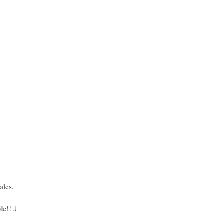
ales.
ble!!
J