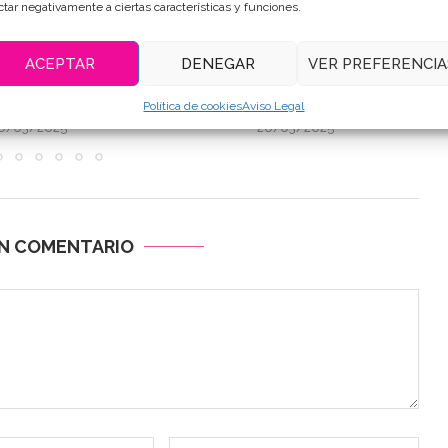
ctar negativamente a ciertas características y funciones.
ACEPTAR
DENEGAR
VER PREFERENCIA
E LISA ES TIERRA DE
GALLETAS DECORADAS DE
SABOR
COSTURA
Política de cookies
Aviso Legal
6/03/2025
26/03/2025
UN COMENTARIO