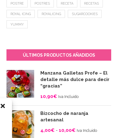
POSTRE
POSTRES
RECETA
RECETAS
ROYAL ICING
ROYALICING
SUGARCOOKIES
YUMMY
ÚLTIMOS PRODUCTOS AÑADIDOS
Manzana Galletas Profe – El
detalle más dulce para decir
“gracias”
10,90
€
Iva Incluido
Bizcocho de naranja
artesanal
4,00
€
-
10,00
€
Iva Incluido