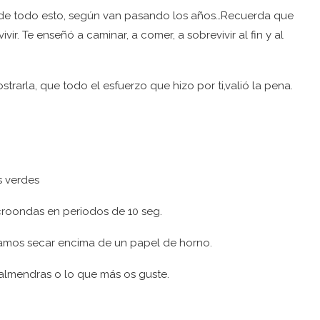
 de todo esto, según van pasando los años…Recuerda que
ir. Te enseñó a caminar, a comer, a sobrevivir al fin y al
rarla, que todo el esfuerzo que hizo por ti,valió la pena.
s verdes
croondas en periodos de 10 seg.
jamos secar encima de un papel de horno.
almendras o lo que más os guste.