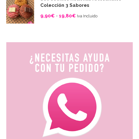
precios:
Colección 3 Sabores
desde
9,90
€
-
19,80
€
Iva Incluido
3,50€
Rango
hasta
de
19,80€
precios:
desde
9,90€
hasta
19,80€