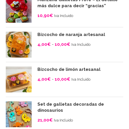
más dulce para decir “gracias”
10,90
€
Iva Incluido
Bizcocho de naranja artesanal
4,00
€
-
10,00
€
Iva Incluido
Rango
de
precios:
Bizcocho de limón artesanal
desde
4,00
€
-
10,00
€
Iva Incluido
4,00€
Rango
hasta
de
10,00€
precios:
Set de galletas decoradas de
desde
dinosaurios
4,00€
21,00
€
Iva Incluido
hasta