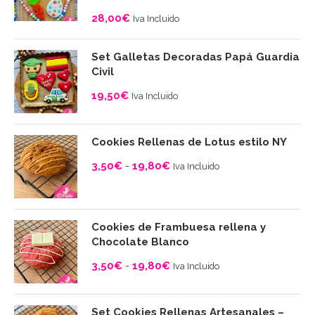
28,00
€
Iva Incluido
Set Galletas Decoradas Papá Guardia
Civil
19,50
€
Iva Incluido
Cookies Rellenas de Lotus estilo NY
3,50
€
-
19,80
€
Iva Incluido
Rango
de
precios:
Cookies de Frambuesa rellena y
desde
Chocolate Blanco
3,50€
3,50
€
-
19,80
€
Iva Incluido
hasta
Rango
19,80€
de
Set Cookies Rellenas Artesanales –