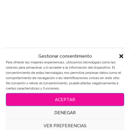
Gestionar consentimiento
Para ofrecer las mejores experiencias, utilizamos tecnologías como las
cookies para almacenar y/o acceder a la información del dispositivo. El
consentimiento de estas tecnologías nos permitirá procesar datos como el
comportamiento de navegación o las identificaciones únicas en este sitio.
ENTRADAS RECIENTES
No consentir o retirar el consentimiento, puede afectar negativamente a
ciertas características y funciones.
ACEPTAR
El Postre de Lisa El Arte de la Repostería Artesanal de
Valladolid
DENEGAR
El Postre de Lisa es Tierra de Sabor
VER PREFERENCIAS