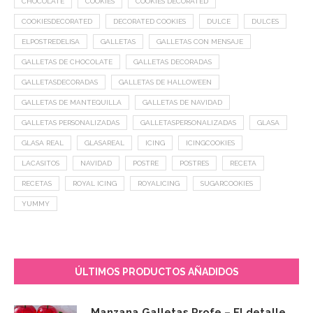
CHOCOLATE
COOKIES
COOKIES DECORATED
COOKIESDECORATED
DECORATED COOKIES
DULCE
DULCES
ELPOSTREDELISA
GALLETAS
GALLETAS CON MENSAJE
GALLETAS DE CHOCOLATE
GALLETAS DECORADAS
GALLETASDECORADAS
GALLETAS DE HALLOWEEN
GALLETAS DE MANTEQUILLA
GALLETAS DE NAVIDAD
GALLETAS PERSONALIZADAS
GALLETASPERSONALIZADAS
GLASA
GLASA REAL
GLASAREAL
ICING
ICINGCOOKIES
LACASITOS
NAVIDAD
POSTRE
POSTRES
RECETA
RECETAS
ROYAL ICING
ROYALICING
SUGARCOOKIES
YUMMY
ÚLTIMOS PRODUCTOS AÑADIDOS
Manzana Galletas Profe – El detalle