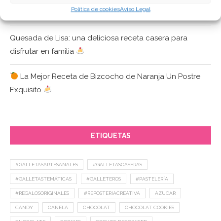
Política de cookies
Aviso Legal
Galletas Decoradas de Costura
Quesada de Lisa: una deliciosa receta casera para
disfrutar en familia
La Mejor Receta de Bizcocho de Naranja Un Postre
Exquisito
ETIQUETAS
#GALLETASARTESANALES
#GALLETASCASERAS
#GALLETASTEMÁTICAS
#GALLETEROS
#PASTELERÍA
#REGALOSORIGINALES
#REPOSTERIACREATIVA
AZUCAR
CANDY
CANELA
CHOCOLAT
CHOCOLAT COOKIES