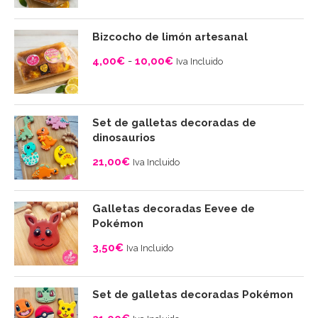
de
precios:
Bizcocho de limón artesanal
desde
4,00
€
-
10,00
€
Iva Incluido
4,00€
Rango
hasta
de
10,00€
precios:
Set de galletas decoradas de
desde
dinosaurios
4,00€
21,00
€
Iva Incluido
hasta
10,00€
Galletas decoradas Eevee de
Pokémon
3,50
€
Iva Incluido
Set de galletas decoradas Pokémon