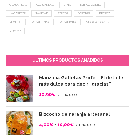
GLASA REAL
GLASAREAL
ICING
ICINGCOOKIES
LACASITOS
NAVIDAD
POSTRE
POSTRES
RECETA
RECETAS
ROYAL ICING
ROYALICING
SUGARCOOKIES
YUMMY
ÚLTIMOS PRODUCTOS AÑADIDOS
Manzana Galletas Profe – El detalle
más dulce para decir “gracias”
10,90
€
Iva Incluido
Bizcocho de naranja artesanal
4,00
€
-
10,00
€
Iva Incluido
Rango