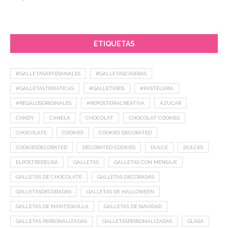
ETIQUETAS
#GALLETASARTESANALES
#GALLETASCASERAS
#GALLETASTEMÁTICAS
#GALLETEROS
#PASTELERÍA
#REGALOSORIGINALES
#REPOSTERIACREATIVA
AZUCAR
CANDY
CANELA
CHOCOLAT
CHOCOLAT COOKIES
CHOCOLATE
COOKIES
COOKIES DECORATED
COOKIESDECORATED
DECORATED COOKIES
DULCE
DULCES
ELPOSTREDELISA
GALLETAS
GALLETAS CON MENSAJE
GALLETAS DE CHOCOLATE
GALLETAS DECORADAS
GALLETASDECORADAS
GALLETAS DE HALLOWEEN
GALLETAS DE MANTEQUILLA
GALLETAS DE NAVIDAD
GALLETAS PERSONALIZADAS
GALLETASPERSONALIZADAS
GLASA