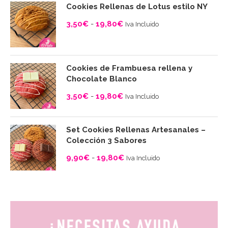
Cookies Rellenas de Lotus estilo NY
3,50
€
-
19,80
€
Iva Incluido
Rango
de
precios:
Cookies de Frambuesa rellena y
desde
Chocolate Blanco
3,50€
3,50
€
-
19,80
€
Iva Incluido
hasta
Rango
19,80€
de
Set Cookies Rellenas Artesanales –
precios:
Colección 3 Sabores
desde
9,90
€
-
19,80
€
Iva Incluido
3,50€
Rango
hasta
de
19,80€
precios:
desde
9,90€