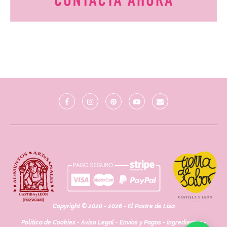
Copyright © 2020 - 2026 - El Postre de Lisa
Política de Cookies
-
Aviso Legal
-
Envíos y Pagos
-
Ingredientes
-