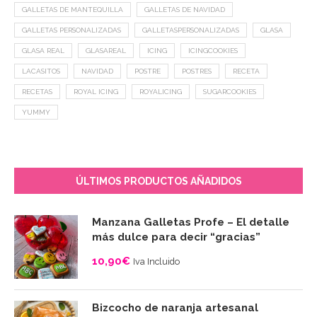
GALLETAS DE MANTEQUILLA
GALLETAS DE NAVIDAD
GALLETAS PERSONALIZADAS
GALLETASPERSONALIZADAS
GLASA
GLASA REAL
GLASAREAL
ICING
ICINGCOOKIES
LACASITOS
NAVIDAD
POSTRE
POSTRES
RECETA
RECETAS
ROYAL ICING
ROYALICING
SUGARCOOKIES
YUMMY
ÚLTIMOS PRODUCTOS AÑADIDOS
Manzana Galletas Profe – El detalle
más dulce para decir “gracias”
10,90
€
Iva Incluido
Bizcocho de naranja artesanal