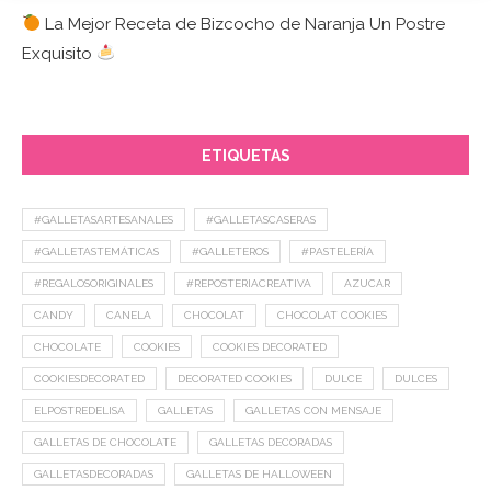
La Mejor Receta de Bizcocho de Naranja Un Postre
Exquisito
ETIQUETAS
#GALLETASARTESANALES
#GALLETASCASERAS
#GALLETASTEMÁTICAS
#GALLETEROS
#PASTELERÍA
#REGALOSORIGINALES
#REPOSTERIACREATIVA
AZUCAR
CANDY
CANELA
CHOCOLAT
CHOCOLAT COOKIES
CHOCOLATE
COOKIES
COOKIES DECORATED
COOKIESDECORATED
DECORATED COOKIES
DULCE
DULCES
ELPOSTREDELISA
GALLETAS
GALLETAS CON MENSAJE
GALLETAS DE CHOCOLATE
GALLETAS DECORADAS
GALLETASDECORADAS
GALLETAS DE HALLOWEEN