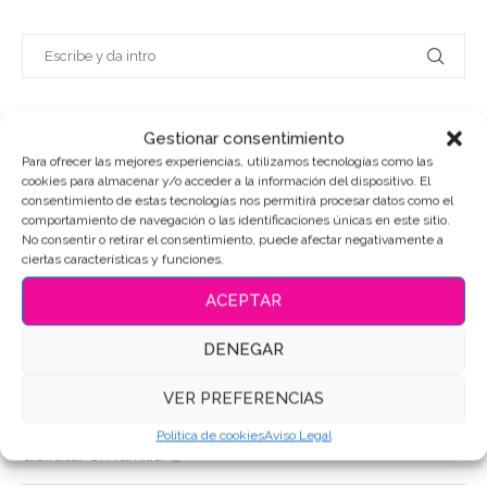
Gestionar consentimiento
Para ofrecer las mejores experiencias, utilizamos tecnologías como las
ENTRADAS RECIENTES
cookies para almacenar y/o acceder a la información del dispositivo. El
consentimiento de estas tecnologías nos permitirá procesar datos como el
comportamiento de navegación o las identificaciones únicas en este sitio.
El Postre de Lisa El Arte de la Repostería Artesanal de
No consentir o retirar el consentimiento, puede afectar negativamente a
Valladolid
ciertas características y funciones.
ACEPTAR
El Postre de Lisa es Tierra de Sabor
DENEGAR
Galletas Decoradas de Costura
VER PREFERENCIAS
Quesada de Lisa: una deliciosa receta casera para
Política de cookies
Aviso Legal
disfrutar en familia