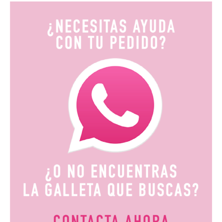
desde
9,90€
hasta
19,80€