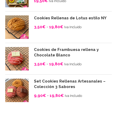
19,50
€
Iva Incluido
Cookies Rellenas de Lotus estilo NY
3,50
€
-
19,80
€
Iva Incluido
Rango
de
precios:
Cookies de Frambuesa rellena y
desde
Chocolate Blanco
3,50€
3,50
€
-
19,80
€
Iva Incluido
hasta
Rango
19,80€
de
Set Cookies Rellenas Artesanales –
precios:
Colección 3 Sabores
desde
9,90
€
-
19,80
€
Iva Incluido
3,50€
Rango
hasta
de
19,80€
precios: