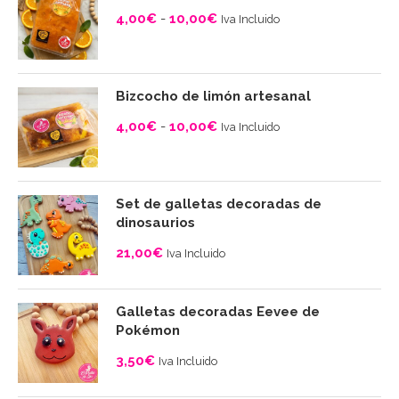
4,00
€
-
10,00
€
Iva Incluido
Rango
de
precios:
Bizcocho de limón artesanal
desde
4,00
€
-
10,00
€
Iva Incluido
4,00€
Rango
hasta
de
10,00€
precios:
Set de galletas decoradas de
desde
dinosaurios
4,00€
21,00
€
Iva Incluido
hasta
10,00€
Galletas decoradas Eevee de
Pokémon
3,50
€
Iva Incluido