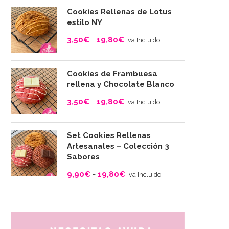
Cookies Rellenas de Lotus
estilo NY
3,50
€
-
19,80
€
Iva Incluido
Rango
de
Cookies de Frambuesa
precios:
rellena y Chocolate Blanco
desde
3,50
€
-
19,80
€
Iva Incluido
3,50€
Rango
hasta
de
19,80€
Set Cookies Rellenas
precios:
Artesanales – Colección 3
desde
Sabores
3,50€
9,90
€
-
19,80
€
Iva Incluido
hasta
Rango
19,80€
de
precios:
desde