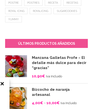
POSTRE
POSTRES
RECETA
RECETAS
ROYAL ICING
ROYALICING
SUGARCOOKIES
YUMMY
ÚLTIMOS PRODUCTOS AÑADIDOS
Manzana Galletas Profe – El
detalle más dulce para decir
“gracias”
10,90
€
Iva Incluido
Bizcocho de naranja
artesanal
4,00
€
-
10,00
€
Iva Incluido