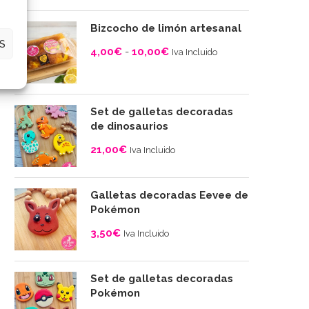
Rango
de
Bizcocho de limón artesanal
precios:
S
4,00
€
-
10,00
€
desde
Iva Incluido
4,00€
Rango
hasta
de
10,00€
precios:
Set de galletas decoradas
desde
de dinosaurios
4,00€
21,00
€
Iva Incluido
hasta
10,00€
Galletas decoradas Eevee de
Pokémon
3,50
€
Iva Incluido
Set de galletas decoradas
Pokémon