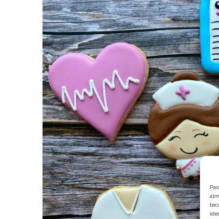
Par
alm
tec
ide