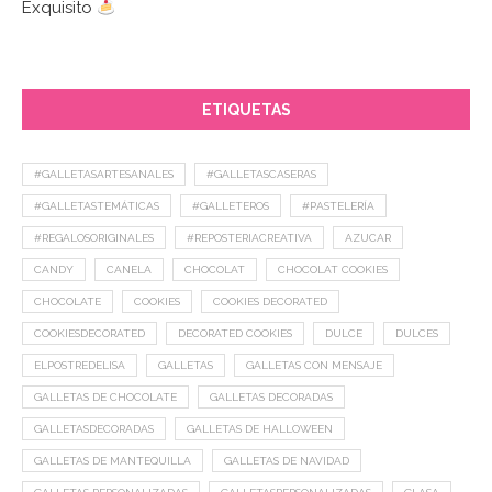
Exquisito
ETIQUETAS
#GALLETASARTESANALES
#GALLETASCASERAS
#GALLETASTEMÁTICAS
#GALLETEROS
#PASTELERÍA
#REGALOSORIGINALES
#REPOSTERIACREATIVA
AZUCAR
CANDY
CANELA
CHOCOLAT
CHOCOLAT COOKIES
CHOCOLATE
COOKIES
COOKIES DECORATED
COOKIESDECORATED
DECORATED COOKIES
DULCE
DULCES
ELPOSTREDELISA
GALLETAS
GALLETAS CON MENSAJE
GALLETAS DE CHOCOLATE
GALLETAS DECORADAS
GALLETASDECORADAS
GALLETAS DE HALLOWEEN
GALLETAS DE MANTEQUILLA
GALLETAS DE NAVIDAD