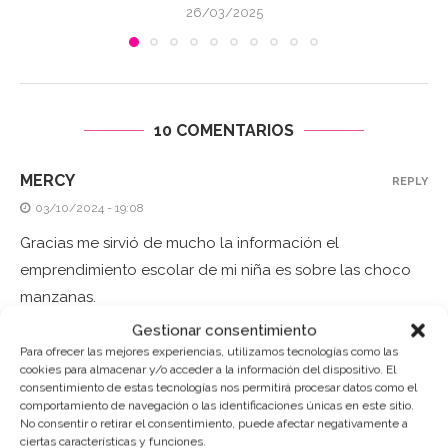
26/03/2025
10 COMENTARIOS
MERCY
REPLY
03/10/2024 - 19:08
Gracias me sirvió de mucho la información el
emprendimiento escolar de mi niña es sobre las choco
manzanas.
Gestionar consentimiento
Para ofrecer las mejores experiencias, utilizamos tecnologías como las
TIENDA REPOSTERÍA CREATIVA
cookies para almacenar y/o acceder a la información del dispositivo. El
REPLY
consentimiento de estas tecnologías nos permitirá procesar datos como el
18/10/2018 - 10:43
comportamiento de navegación o las identificaciones únicas en este sitio.
No consentir o retirar el consentimiento, puede afectar negativamente a
Muy interesante receta de manzana de chocolate. Me
ciertas características y funciones.