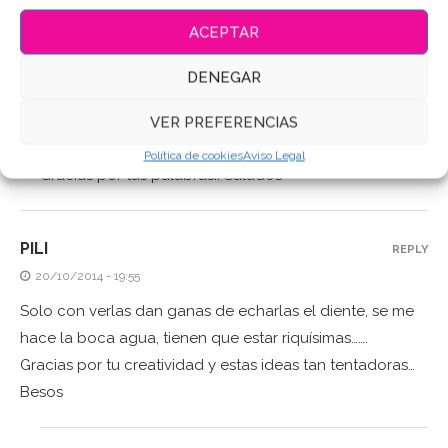
parece muy bien todo lo expuesto en este post para
ACEPTAR
hacer postres diferentes. Buen trabajo y un saludo!!
DENEGAR
ADMIN
REPLY
VER PREFERENCIAS
01/11/2018 - 21:07
Política de cookies
Aviso Legal
Gracias por tus palabras!! Saludos
PILI
REPLY
20/10/2014 - 19:55
Solo con verlas dan ganas de echarlas el diente, se me
hace la boca agua, tienen que estar riquísimas…….
Gracias por tu creatividad y estas ideas tan tentadoras…
Besos