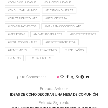
#COMIDASALUDABLE
#DULCESALUDABLE
#ENDULZATUMUNDO
#FIESTASINFANTILES
#FRUTASYCHOCOLATE
#HECHOENCASA
#IDEASPARAEVENTOS
#MANZANASDECHOCOLATE
#MERIENDAS
#MOMENTOSDULCES
#POSTRESCASEROS
#REGALOSORIGINALES
#REPOSTERIACREATIVA
#TENTEMPIES
CELEBRACIONES
CUMPLEAÑOS
EVENTOS
RECETASFACILES
10 Comentarios
0
Entrada Anterior
IDEAS DE CÓMO DECORAR UNA MESA DE COMUNIÓN
Entrada Siguiente