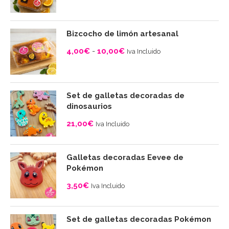
Rango
de
precios:
Bizcocho de limón artesanal
desde
4,00
€
-
10,00
€
Iva Incluido
4,00€
Rango
hasta
de
10,00€
precios:
Set de galletas decoradas de
desde
dinosaurios
4,00€
21,00
€
Iva Incluido
hasta
10,00€
Galletas decoradas Eevee de
Pokémon
3,50
€
Iva Incluido
Set de galletas decoradas Pokémon