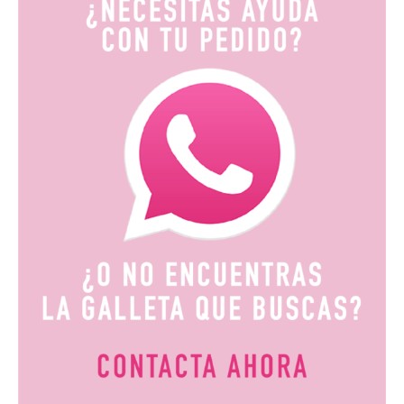
9,90€
hasta
19,80€