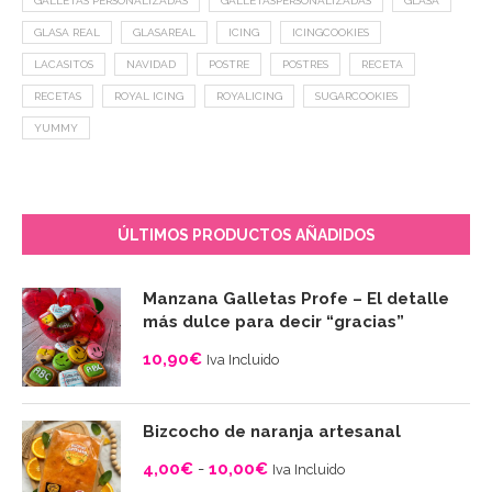
GALLETAS PERSONALIZADAS
GALLETASPERSONALIZADAS
GLASA
GLASA REAL
GLASAREAL
ICING
ICINGCOOKIES
LACASITOS
NAVIDAD
POSTRE
POSTRES
RECETA
RECETAS
ROYAL ICING
ROYALICING
SUGARCOOKIES
YUMMY
ÚLTIMOS PRODUCTOS AÑADIDOS
Manzana Galletas Profe – El detalle
más dulce para decir “gracias”
10,90
€
Iva Incluido
Bizcocho de naranja artesanal
4,00
€
-
10,00
€
Iva Incluido