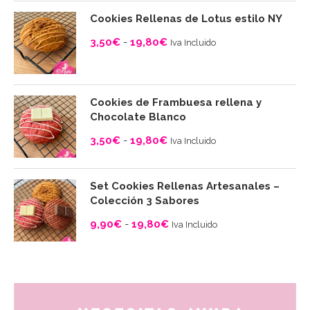
Cookies Rellenas de Lotus estilo NY
3,50
€
-
19,80
€
Iva Incluido
Rango
de
precios:
Cookies de Frambuesa rellena y
desde
Chocolate Blanco
3,50€
3,50
€
-
19,80
€
Iva Incluido
hasta
Rango
19,80€
de
Set Cookies Rellenas Artesanales –
precios:
Colección 3 Sabores
desde
9,90
€
-
19,80
€
Iva Incluido
3,50€
Rango
hasta
de
19,80€
precios:
desde