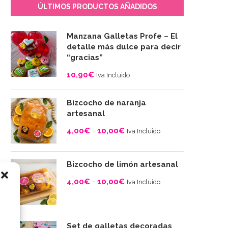
ÚLTIMOS PRODUCTOS AÑADIDOS
Manzana Galletas Profe – El
detalle más dulce para decir
“gracias”
10,90
€
Iva Incluido
Bizcocho de naranja
artesanal
4,00
€
-
10,00
€
Iva Incluido
Rango
de
Bizcocho de limón artesanal
precios:
4,00
€
-
10,00
€
desde
Iva Incluido
4,00€
Rango
hasta
de
10,00€
precios:
Set de galletas decoradas