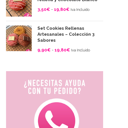
desde
3,50
€
-
19,80
€
Iva Incluido
3,50€
Rango
hasta
de
19,80€
Set Cookies Rellenas
precios:
Artesanales – Colección 3
desde
Sabores
3,50€
9,90
€
-
19,80
€
Iva Incluido
hasta
Rango
19,80€
de
precios:
desde
9,90€
hasta
19,80€