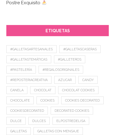
Postre Exquisito
ETIQUETAS
#GALLETASARTESANALES
#GALLETASCASERAS
#GALLETASTEMÁTICAS
#GALLETEROS
#PASTELERÍA
#REGALOSORIGINALES
#REPOSTERIACREATIVA
AZUCAR
CANDY
CANELA
CHOCOLAT
CHOCOLAT COOKIES
CHOCOLATE
COOKIES
COOKIES DECORATED
COOKIESDECORATED
DECORATED COOKIES
DULCE
DULCES
ELPOSTREDELISA
GALLETAS
GALLETAS CON MENSAJE