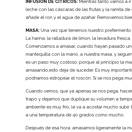
INFUSIÓN DE CÍTRICOS:
Mientras tanto vamos a ir
leche con las cáscaras de las frutas y la ramita de
añade el ron y el agua de azahar. Removemos bie
MASA:
Una vez que tenemos nuestro prefermento 
La harina, la ralladura de limon, la levadura fresca, 
Comenzamos a amasar, cuando hayan pasado unos
mantequilla con la mano, a nuestra masa, y segui
es un paso muy costoso, porque al principio la 
amasando,esto deja de suceder. Es muy important
podriamos estropear el roscón. Si se nos pega m
Cuando vemos, que ya apenas se nos pega, hacem
trapo y dejamos que duplique su volumen a temper
ambiente es muy frío, le va a acostar mucho subi
a una temperatura de 40 grados como mucho.
Después de esa hora, amasamos ligeramente la masa