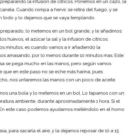
 preparando la infusión de cítricos. Ponemos en un cazo, la
 canela. Cuando rompa a hervir, se retira del fuego, y se
n todo y lo dejamos que se vaya templando.
preparado, lo metemos en un bol grande, y le añadimos:
los huevos, el azúcar la sal y la infusion de cítricos.
 minutos, es cuando vamos a ir añadiendo la
mos amasando, por lo menos durante 10 minutos mas. Este
masa se pega mucho en las manos, pero según vamos
e que en este paso no se eche más harina, pues
ucho, nos untaremos las manos con un poco de aceite.
os una bola y lo metemos en un bol. Lo tapamos con un
atura ambiente, durante aproximadamente 1 hora. Si el
r. En este caso podemos ayudarnos metiéndolo en el horno
, para sacarla el aire, y la dejamos reposar de 10 a 15