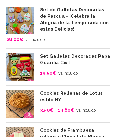
Set de Galletas Decoradas
de Pascua - ¡Celebra la
Alegría de la Temporada con
estas Delicias!
28,00
€
Iva Incluido
Set Galletas Decoradas Papá
Guardia Civil
19,50
€
Iva Incluido
Cookies Rellenas de Lotus
estilo NY
3,50
€
-
19,80
€
Iva Incluido
Rango
de
Cookies de Frambuesa
precios:
rellena y Chocolate Blanco