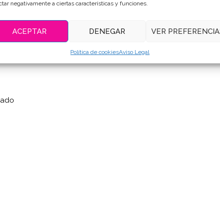
ctar negativamente a ciertas características y funciones.
ACEPTAR
DENEGAR
VER PREFERENCIA
ncontrar en supermercados)
Política de cookies
Aviso Legal
arado