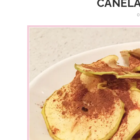
CANELA 
0