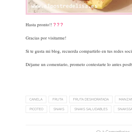
Hasta pronto!!
?
?
?
Gracias por visitarme!
Si te gusta mi blog, recuerda compartirlo en tus redes soci
Déjame un comentario, prometo contestarte lo antes posi
CANELA
FRUTA
FRUTA DESHIDRATADA
MANZA
PICOTEO
SNAKS
SNAKS SALUDABLES
SNAKSS
2 Comentarios