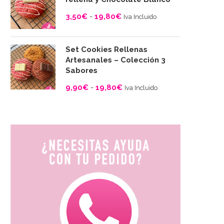
desde
3,50
€
-
19,80
€
Iva Incluido
3,50€
Rango
hasta
de
19,80€
Set Cookies Rellenas
precios:
Artesanales – Colección 3
desde
Sabores
3,50€
9,90
€
-
19,80
€
Iva Incluido
hasta
Rango
19,80€
de
precios:
desde
9,90€
hasta
19,80€