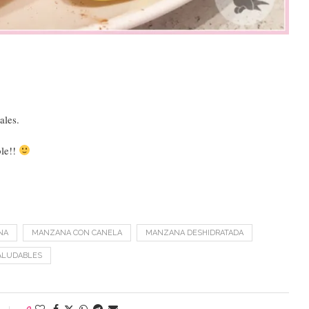
ales.
ble!!
NA
MANZANA CON CANELA
MANZANA DESHIDRATADA
ALUDABLES
0