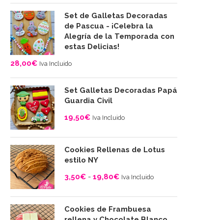
Set de Galletas Decoradas
de Pascua - ¡Celebra la
Alegría de la Temporada con
estas Delicias!
28,00
€
Iva Incluido
Set Galletas Decoradas Papá
Guardia Civil
19,50
€
Iva Incluido
Cookies Rellenas de Lotus
estilo NY
3,50
€
-
19,80
€
Iva Incluido
Rango
de
Cookies de Frambuesa
precios:
rellena y Chocolate Blanco