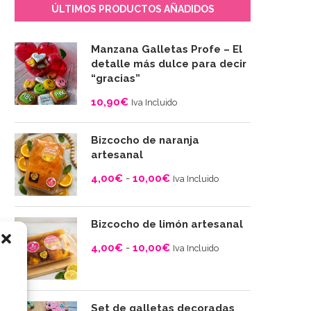
ÚLTIMOS PRODUCTOS AÑADIDOS
Manzana Galletas Profe – El
detalle más dulce para decir
“gracias”
10,90
€
Iva Incluido
Bizcocho de naranja
artesanal
4,00
€
-
10,00
€
Iva Incluido
Rango
de
Bizcocho de limón artesanal
precios:
4,00
€
-
10,00
€
desde
Iva Incluido
4,00€
Rango
hasta
de
10,00€
precios:
Set de galletas decoradas