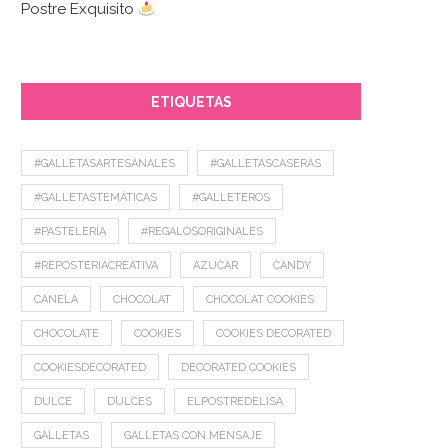
Postre Exquisito
ETIQUETAS
#GALLETASARTESANALES
#GALLETASCASERAS
#GALLETASTEMÁTICAS
#GALLETEROS
#PASTELERÍA
#REGALOSORIGINALES
#REPOSTERIACREATIVA
AZUCAR
CANDY
CANELA
CHOCOLAT
CHOCOLAT COOKIES
CHOCOLATE
COOKIES
COOKIES DECORATED
COOKIESDECORATED
DECORATED COOKIES
DULCE
DULCES
ELPOSTREDELISA
GALLETAS
GALLETAS CON MENSAJE